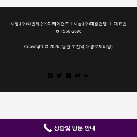
시행:(주)화인뷰.(주)디케이랜드ㅣ시공:(주)대광건영 ㅣ 대표번
호:1566-2696
Copyright © 2026 [용인 고진역 대광로제비앙}
상
동
역
롯
데
캐
상담및 방문 안내
슬